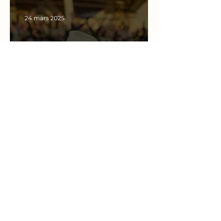
segerparad
24 mars 2025
Vi är kärlek utan slut
20 apr. 2024