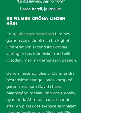
"Ett mästerverk, say no more”
Lasse Anrell, journalist
SE FILMEN GRÖNA LINJEN
HÄR!
En
guldbaggenominerad
film om
gemenskap, kärlek och brokighet.
Ofiltrerat och autentiskt skildras
vardagen hos människor med olika
livsöden, men en gemensam passion.
Genom nedslag följer vi bland andra
bostadslöse Mange i hans kamp på
gatan, musikern David i hans
balansgång mellan jobb och turnéliv,
nyanlände Ahmad i hans sökande
efter en plats i det svenska samhället
och tonårsvännerna Olivia och Elin i