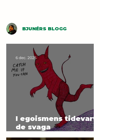
BJUNÉRS BLOGG
6 dec. 2025
I egoismens tidevarv –
de svaga
människornas