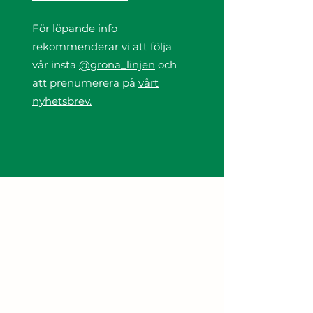
För löpande info
rekommenderar vi att följa
vår insta
@grona_linjen
och
att prenumerera på
vårt
nyhetsbrev.
LÄS MER