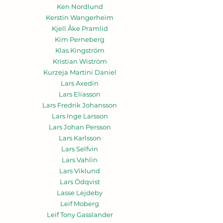
Ken Nordlund
Kerstin Wangerheim
Kjell Åke Pramlid
Kim Perneberg
Klas Kingström
Kristian Wiström
Kurzeja Martini Daniel
Lars Axedin
Lars Eliasson
Lars Fredrik Johansson
Lars Inge Larsson
Lars Johan Persson
Lars Karlsson
Lars Selfvin
Lars Vahlin
Lars Viklund
Lars Ödqvist
Lasse Lejdeby
Leif Moberg
Leif Tony Gasslander