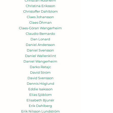
Christian Rudheim
Christina Eriksson
Christoffer Dahlblom
Claes Johansson
Claes Öhman
Claes-Göran Wangerheim
Claudio Bernardo
Dan Lonard
Daniel Andersson
Daniel Svensson
Daniel Wallenklint
Daniel Wangerheim
Darko Ratajc
David Ström
David Svensson
Dennis Höglund
Eddie Isaksson
Elias Sjöblom
Elisabeth Bjunér
Erik Dahlberg
Erik Nilsson Lundström