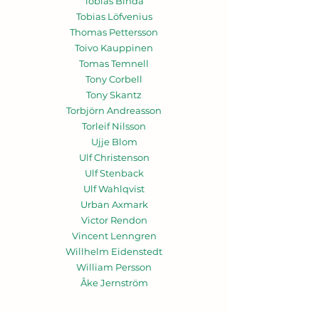
Tobias Bindå
Tobias Löfvenius
Thomas Pettersson
Toivo Kauppinen
Tomas Temnell
Tony Corbell
Tony Skantz
Torbjörn Andreasson
Torleif Nilsson
Ujje Blom
Ulf Christenson
Ulf Stenback
Ulf Wahlqvist
Urban Axmark
Victor Rendon
Vincent Lenngren
Willhelm Eidenstedt
William Persson
Åke Jernström