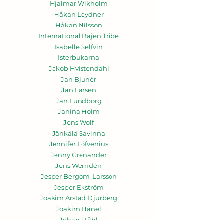
Hjalmar Wikholm
Håkan Leydner
Håkan Nilsson
International Bajen Tribe
Isabelle Selfvin
Isterbukarna
Jakob Hvistendahl
Jan Bjunér
Jan Larsen
Jan Lundborg
Janina Holm
Jens Wolf
Jänkälä Savinna
Jennifer Löfvenius
Jenny Grenander
Jens Werndén
Jesper Bergom-Larsson
Jesper Ekström
Joakim Arstad Djurberg
Joakim Hänel
Johan Ståhl