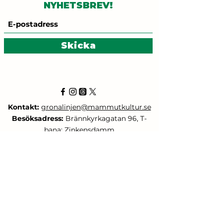
NYHETSBREV!
Skicka
Kontakt:
gronalinjen@mammutkultur.se
Besöksadress:
Brännkyrkagatan 96, T-
bana: Zinkensdamm
ETT SAMARBETE
MELLAN
MED STÖD FRÅN