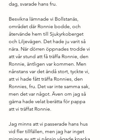
dag, svarade hans fru.
Besvikna lämnade vi Bollstanäs, 
området där Ronnie bodde, och 
återvände hem till Sjukyrkoberget 
och Liljevägen. Det hade ju varit så 
nära. När dörren öppnades trodde vi 
att vår stund att få träffa Ronnie, den 
Ronnie, äntligen var kommen. Men 
nånstans var det ändå stort, tyckte vi, 
att vi hade fått träffa Ronnies, den 
Ronnies, fru. Det var inte samma sak, 
men det var något. Även om jag så 
gärna hade velat berätta för pappa 
att vi träffat Ronnie. 
Jag minns att vi passerade hans hus 
vid fler tillfällen, men jag har inget 
minne av att vi nånsin vågade knacka 