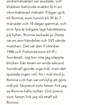
andremålvakten var skadade, och 
klubben behövde snabbt få in en 
okontrakterad målvakt. Frågan gick 
till Ronnie, som hunnit bli 39 år, 7 
månader och 18 dagar gammal, och 
som fyra år tidigare lagt handskarna 
på hyllan. Ronnie tackade ja. Detta 
var en stor händelse och SVT sände 
matchen. Det var den 9 oktober 
1988 och Frölunda kom till IP i 
Sundsvall. Jag tror inte jag släppte 
blicken från teven en enda sekund. 
Sundsvall gjorde inga mål, men det 
spelade ingen roll, för i mål stod ju 
Ronnie och han var omöjlig att göra 
mål på. Så precis som farsan fick jag 
se Ronnie hålla nollan. Och precis 
som farsan fick jag slå straff på 
Ronnie.