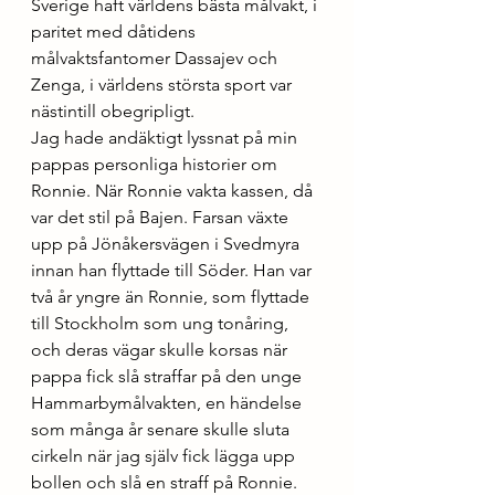
Sverige haft världens bästa målvakt, i 
paritet med dåtidens 
målvaktsfantomer Dassajev och 
Zenga, i världens största sport var 
nästintill obegripligt.
Jag hade andäktigt lyssnat på min 
pappas personliga historier om 
Ronnie. När Ronnie vakta kassen, då 
var det stil på Bajen. Farsan växte 
upp på Jönåkersvägen i Svedmyra 
innan han flyttade till Söder. Han var 
två år yngre än Ronnie, som flyttade 
till Stockholm som ung tonåring, 
och deras vägar skulle korsas när 
pappa fick slå straffar på den unge 
Hammarbymålvakten, en händelse 
som många år senare skulle sluta 
cirkeln när jag själv fick lägga upp 
bollen och slå en straff på Ronnie. 