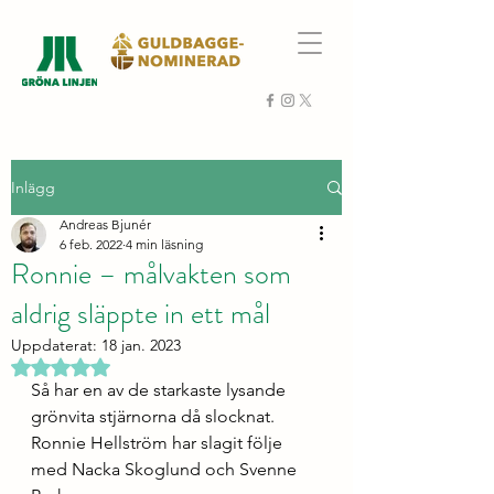
Inlägg
Andreas Bjunér
6 feb. 2022
4 min läsning
Ronnie – målvakten som
aldrig släppte in ett mål
Uppdaterat:
18 jan. 2023
Betygsatt till NaN av 5 stjärnor.
Så har en av de starkaste lysande 
grönvita stjärnorna då slocknat. 
Ronnie Hellström har slagit följe 
med Nacka Skoglund och Svenne 