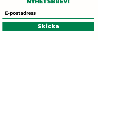
NYHETSBREV!
Skicka
Kontakt:
gronalinjen@mammutkultur.se
Besöksadress:
Brännkyrkagatan 96, T-
bana: Zinkensdamm
ETT SAMARBETE
MELLAN
MED STÖD FRÅN
FÖRENINGEN