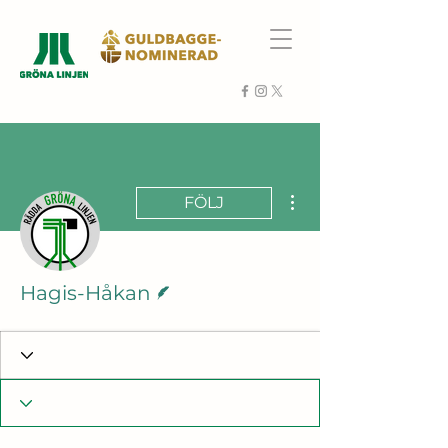
Fler åtgärder
FÖLJ
Skribent
Hagis-Håkan