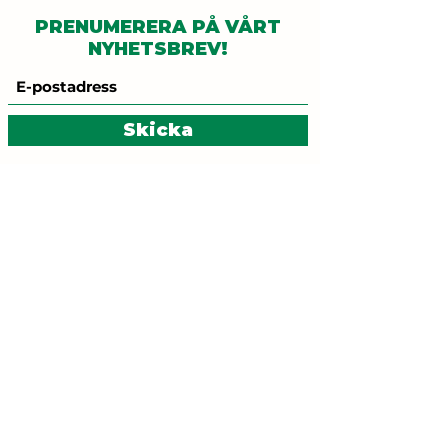
PRENUMERERA PÅ VÅRT
NYHETSBREV!
Skicka
Kontakt:
gronalinjen@mammutkultur.se
Besöksadress:
Brännkyrkagatan 96, T-
bana: Zinkensdamm
ETT SAMARBETE
MELLAN
MED STÖD FRÅN