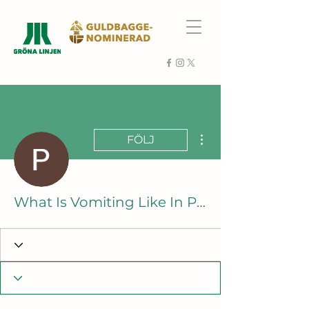
Fler åtgärder
FÖLJ
What Is Vomiting Like In Pregnancy