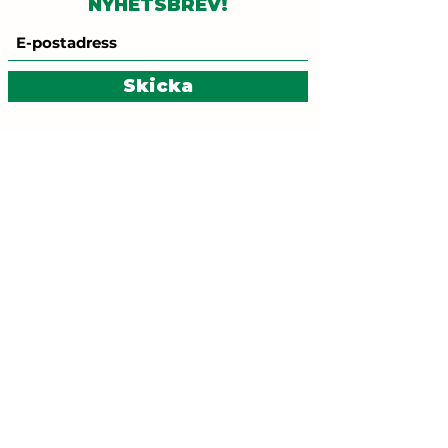
NYHETSBREV!
Skicka
Kontakt:
gronalinjen@mammutkultur.se
Besöksadress:
Brännkyrkagatan 96, T-
bana: Zinkensdamm
ETT SAMARBETE
MELLAN
MED STÖD FRÅN
FÖRENINGEN