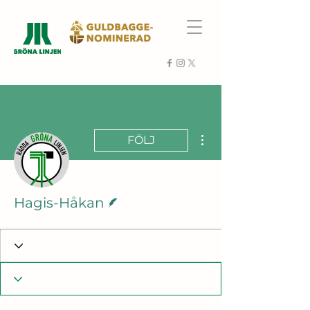
Fler åtgärder
FÖLJ
Skribent
Hagis-Håkan