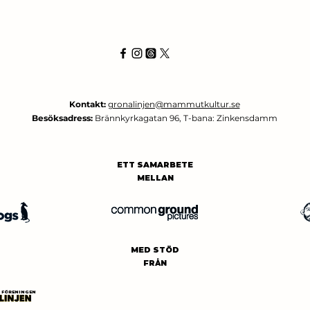
Kontakt:
gronalinjen@mammutkultur.se
Besöksadress:
Brännkyrkagatan 96, T-bana: Zinkensdamm
ETT SAMARBETE
MELLAN
MED STÖD
FRÅN
FÖRENINGEN