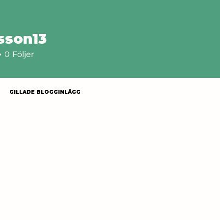
rsson13
13
0
Följer
GILLADE BLOGGINLÄGG