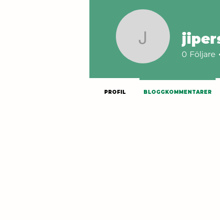
jipe
jipersson
0
Följare
PROFIL
BLOGGKOMMENTARER