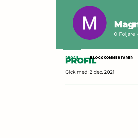
Magn
0
Följare
PROFIL
PROFIL
BLOGGKOMMENTARER
PROFIL
Gick med: 2 dec. 2021
BLOGGKOMMENTARER
GILLADE BLOGGINLÄGG