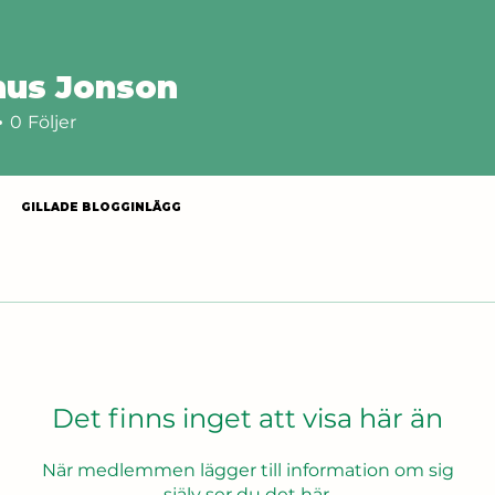
us Jonson
0
Följer
GILLADE BLOGGINLÄGG
Det finns inget att visa här än
När medlemmen lägger till information om sig
själv ser du det här.