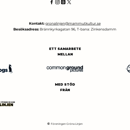
Kontakt:
gronalinjen@mammutkultur.se
Besöksadress:
Brännkyrkagatan 96, T-bana: Zinkensdamm
ETT SAMARBETE
MELLAN
MED STÖD
FRÅN
FÖRENINGEN
©
Föreningen Gröna Linjen