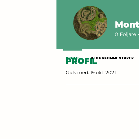
Mont
0
Följare
PROFIL
PROFIL
BLOGGKOMMENTARER
PROFIL
Gick med: 19 okt. 2021
BLOGGKOMMENTARER
GILLADE BLOGGINLÄGG