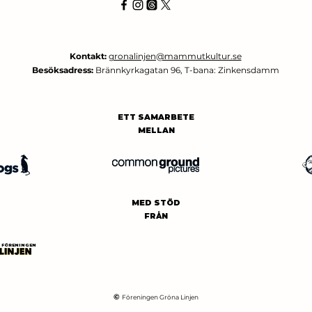
Kontakt:
gronalinjen@mammutkultur.se
Besöksadress:
Brännkyrkagatan 96, T-bana: Zinkensdamm
ETT SAMARBETE
MELLAN
MED STÖD
FRÅN
FÖRENINGEN
©
Föreningen Gröna Linjen