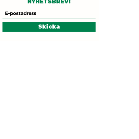
NYHETSBREV!
Skicka
Kontakt:
gronalinjen@mammutkultur.se
Besöksadress:
Brännkyrkagatan 96, T-
bana: Zinkensdamm
ETT SAMARBETE
MELLAN
MED STÖD FRÅN
FÖRENINGEN